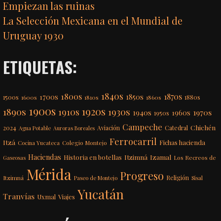
Empiezan las ruinas
La Selección Mexicana en el Mundial de
Uruguay 1930
ETIQUETAS:
1840s
1800s
1870s
1850s
1700s
1500s
1600s
1810s
1860s
1880s
1900s
1920s
1890s
1910s
1930s
1970s
1940s
1960s
1950s
Campeche
Chichén
2024
Aviación
Catedral
Agua Potable
Auroras Boreales
Ferrocarril
Itzá
Fichas hacienda
Colegio Montejo
Cocina Yucateca
Haciendas
Itzimná
Izamal
Historia en botellas
Los Recreos de
Gaseosas
Mérida
Progreso
Itzimná
Religión
Paseo de Montejo
Sisal
Yucatán
Tranvías
Uxmal
Viajes