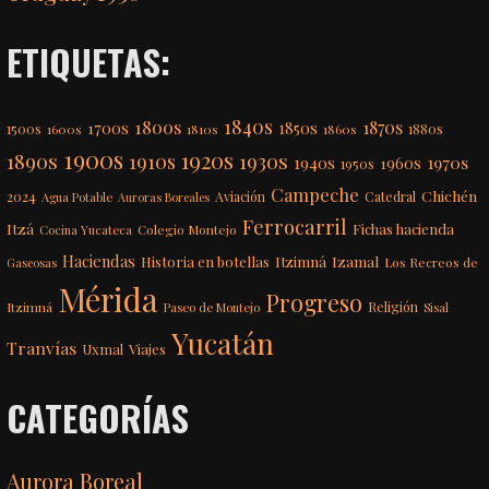
ETIQUETAS:
1840s
1800s
1870s
1850s
1700s
1500s
1600s
1810s
1860s
1880s
1900s
1920s
1890s
1910s
1930s
1970s
1940s
1960s
1950s
Campeche
Chichén
2024
Aviación
Catedral
Agua Potable
Auroras Boreales
Ferrocarril
Itzá
Fichas hacienda
Colegio Montejo
Cocina Yucateca
Haciendas
Itzimná
Izamal
Historia en botellas
Los Recreos de
Gaseosas
Mérida
Progreso
Itzimná
Religión
Paseo de Montejo
Sisal
Yucatán
Tranvías
Uxmal
Viajes
CATEGORÍAS
Aurora Boreal