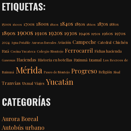
ETIQUETAS:
1840s
1800s
1870s
1850s
1700s
1500s
1600s
1810s
1860s
1880s
1900s
1920s
1890s
1910s
1930s
1970s
1940s
1960s
1950s
Campeche
Chichén
2024
Aviación
Catedral
Agua Potable
Auroras Boreales
Ferrocarril
Itzá
Fichas hacienda
Colegio Montejo
Cocina Yucateca
Haciendas
Itzimná
Izamal
Historia en botellas
Los Recreos de
Gaseosas
Mérida
Progreso
Itzimná
Religión
Paseo de Montejo
Sisal
Yucatán
Tranvías
Uxmal
Viajes
CATEGORÍAS
Aurora Boreal
Autobús urbano