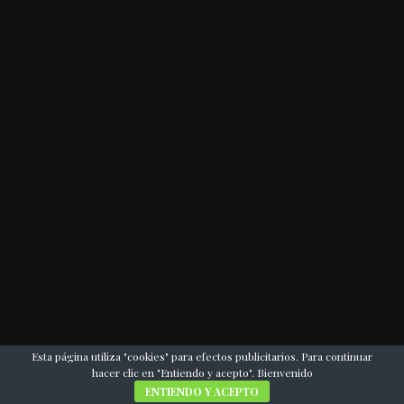
Esta página utiliza "cookies" para efectos publicitarios. Para continuar
hacer clic en "Entiendo y acepto". Bienvenido
ENTIENDO Y ACEPTO