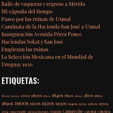
Baile de vaqueras y regreso a Mérida
Mi cápsula del tiempo
Paseo por las ruinas de Uxmal
Caminata de la Hacienda San José a Uxmal
Inauguración Avenida Pérez Ponce
Haciendas Yokat y San José
Empiezan las ruinas
La Selección Mexicana en el Mundial de
Uruguay 1930
ETIQUETAS:
1840s
1800s
1870s
1850s
1700s
1500s
1600s
1810s
1860s
1880s
1900s
1920s
1890s
1910s
1930s
1970s
1940s
1960s
1950s
Campeche
Chichén
2024
Aviación
Catedral
Agua Potable
Auroras Boreales