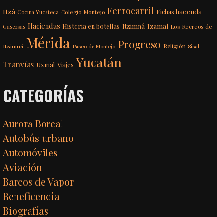
Ferrocarril
Itzá
Fichas hacienda
Colegio Montejo
Cocina Yucateca
Haciendas
Itzimná
Izamal
Historia en botellas
Los Recreos de
Gaseosas
Mérida
Progreso
Itzimná
Religión
Paseo de Montejo
Sisal
Yucatán
Tranvías
Uxmal
Viajes
CATEGORÍAS
Aurora Boreal
Autobús urbano
Automóviles
Aviación
Barcos de Vapor
Beneficencia
Biografías