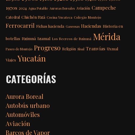
Campeche
1970s
2024
Aviación
Agua Potable
Auroras Boreales
Chichén Itzá
Catedral
Colegio Montejo
Cocina Yucateca
Ferrocarril
Haciendas
Fichas hacienda
Historia en
Gaseosas
Mérida
Itzimná
Izamal
botellas
Los Recreos de Itzimná
Progreso
Tranvías
Uxmal
Religión
Paseo de Montejo
Sisal
Yucatán
Viajes
CATEGORÍAS
Aurora Boreal
Autobús urbano
Automóviles
Aviación
Barcos de Vapor