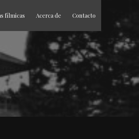
as fílmicas
Acerca de
Contacto