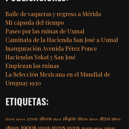
Baile de vaqueras y regreso a Mérida
Mi cápsula del tiempo
Paseo por las ruinas de Uxmal
Caminata de la Hacienda San José a Uxmal
Inauguración Avenida Pérez Ponce
Haciendas Yokat y San José
Empiezan las ruinas
La Selección Mexicana en el Mundial de
Uruguay 1930
ETIQUETAS:
1840s
1800s
1870s
1850s
1700s
1500s
1600s
1810s
1860s
1880s
1900s
1920s
1890s
1910s
1930s
1940s
1960s
1950s