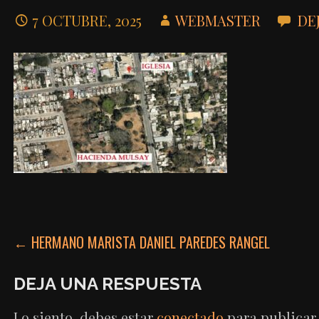
7 OCTUBRE, 2025
WEBMASTER
DE
NAVEGACIÓN
← HERMANO MARISTA DANIEL PAREDES RANGEL
DE
DEJA UNA RESPUESTA
ENTRADAS
Lo siento, debes estar
conectado
para publicar