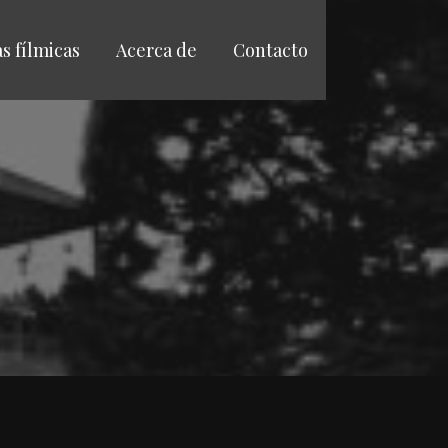
as fílmicas
Acerca de
Contacto