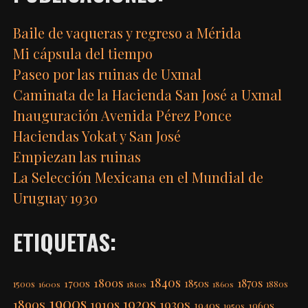
Baile de vaqueras y regreso a Mérida
Mi cápsula del tiempo
Paseo por las ruinas de Uxmal
Caminata de la Hacienda San José a Uxmal
Inauguración Avenida Pérez Ponce
Haciendas Yokat y San José
Empiezan las ruinas
La Selección Mexicana en el Mundial de
Uruguay 1930
ETIQUETAS:
1840s
1800s
1870s
1850s
1700s
1500s
1600s
1810s
1860s
1880s
1900s
1920s
1890s
1910s
1930s
1940s
1960s
1950s