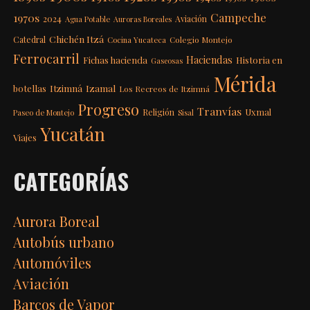
Campeche
1970s
2024
Aviación
Agua Potable
Auroras Boreales
Chichén Itzá
Catedral
Colegio Montejo
Cocina Yucateca
Ferrocarril
Haciendas
Fichas hacienda
Historia en
Gaseosas
Mérida
Itzimná
Izamal
botellas
Los Recreos de Itzimná
Progreso
Tranvías
Uxmal
Religión
Paseo de Montejo
Sisal
Yucatán
Viajes
CATEGORÍAS
Aurora Boreal
Autobús urbano
Automóviles
Aviación
Barcos de Vapor