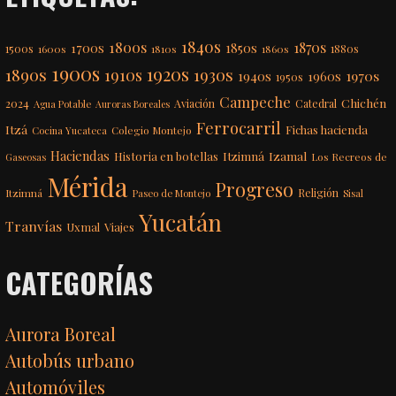
1840s
1800s
1870s
1850s
1700s
1500s
1600s
1810s
1860s
1880s
1900s
1920s
1890s
1910s
1930s
1970s
1940s
1960s
1950s
Campeche
Chichén
2024
Aviación
Catedral
Agua Potable
Auroras Boreales
Ferrocarril
Itzá
Fichas hacienda
Colegio Montejo
Cocina Yucateca
Haciendas
Itzimná
Izamal
Historia en botellas
Los Recreos de
Gaseosas
Mérida
Progreso
Itzimná
Religión
Paseo de Montejo
Sisal
Yucatán
Tranvías
Uxmal
Viajes
CATEGORÍAS
Aurora Boreal
Autobús urbano
Automóviles