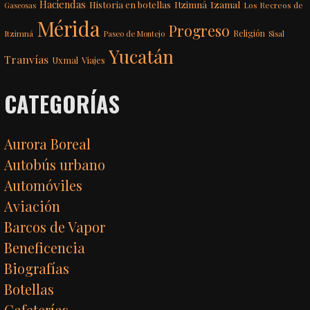
Haciendas
Itzimná
Izamal
Historia en botellas
Los Recreos de
Gaseosas
Mérida
Progreso
Itzimná
Religión
Paseo de Montejo
Sisal
Yucatán
Tranvías
Uxmal
Viajes
CATEGORÍAS
Aurora Boreal
Autobús urbano
Automóviles
Aviación
Barcos de Vapor
Beneficencia
Biografías
Botellas
Cafeterías