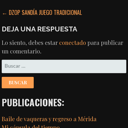
NAVEGACIÓN
← DZOP SANDÍA JUEGO TRADICIONAL
DE
DEJA UNA RESPUESTA
ENTRADAS
Lo siento, debes estar
conectado
para publicar
un comentario.
BUSCAR:
PUBLICACIONES:
Baile de vaqueras y regreso a Mérida
Mi cápsula del tiempo