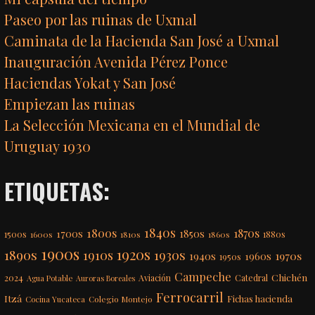
Paseo por las ruinas de Uxmal
Caminata de la Hacienda San José a Uxmal
Inauguración Avenida Pérez Ponce
Haciendas Yokat y San José
Empiezan las ruinas
La Selección Mexicana en el Mundial de
Uruguay 1930
ETIQUETAS:
1840s
1800s
1870s
1850s
1700s
1500s
1600s
1810s
1860s
1880s
1900s
1920s
1890s
1910s
1930s
1970s
1940s
1960s
1950s
Campeche
Chichén
2024
Aviación
Catedral
Agua Potable
Auroras Boreales
Ferrocarril
Itzá
Fichas hacienda
Colegio Montejo
Cocina Yucateca