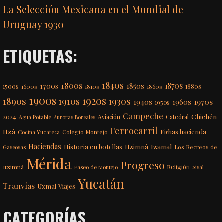
La Selección Mexicana en el Mundial de
Uruguay 1930
ETIQUETAS:
1840s
1800s
1870s
1850s
1700s
1500s
1600s
1810s
1860s
1880s
1900s
1920s
1890s
1910s
1930s
1970s
1940s
1960s
1950s
Campeche
Chichén
2024
Aviación
Catedral
Agua Potable
Auroras Boreales
Ferrocarril
Itzá
Fichas hacienda
Colegio Montejo
Cocina Yucateca
Haciendas
Itzimná
Izamal
Historia en botellas
Los Recreos de
Gaseosas
Mérida
Progreso
Itzimná
Religión
Paseo de Montejo
Sisal
Yucatán
Tranvías
Uxmal
Viajes
CATEGORÍAS