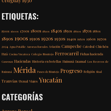
Uruguay 1930
ETIQUETAS:
1840s
1800s
1870s
1850s
1700s
1500s
1600s
1810s
1860s
1880s
1900s
1920s
1890s
1910s
1930s
1970s
1940s
1960s
1950s
Campeche
Chichén
2024
Aviación
Catedral
Agua Potable
Auroras Boreales
Ferrocarril
Itzá
Fichas hacienda
Colegio Montejo
Cocina Yucateca
Haciendas
Itzimná
Izamal
Historia en botellas
Los Recreos de
Gaseosas
Mérida
Progreso
Itzimná
Religión
Paseo de Montejo
Sisal
Yucatán
Tranvías
Uxmal
Viajes
CATEGORÍAS