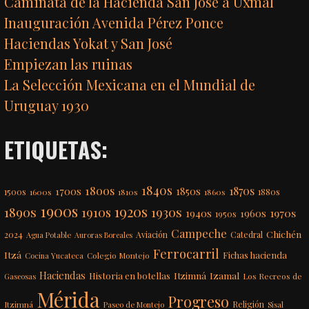
Caminata de la Hacienda San José a Uxmal
Inauguración Avenida Pérez Ponce
Haciendas Yokat y San José
Empiezan las ruinas
La Selección Mexicana en el Mundial de
Uruguay 1930
ETIQUETAS:
1840s
1800s
1870s
1850s
1700s
1500s
1600s
1810s
1860s
1880s
1900s
1920s
1890s
1910s
1930s
1970s
1940s
1960s
1950s
Campeche
Chichén
2024
Aviación
Catedral
Agua Potable
Auroras Boreales
Ferrocarril
Itzá
Fichas hacienda
Colegio Montejo
Cocina Yucateca
Haciendas
Itzimná
Izamal
Historia en botellas
Los Recreos de
Gaseosas
Mérida
Progreso
Itzimná
Religión
Paseo de Montejo
Sisal