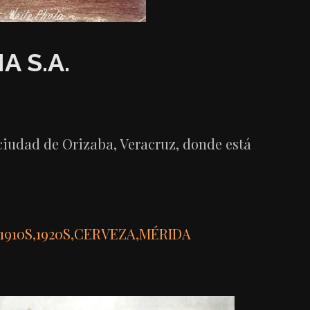
 S.A.
a ciudad de Orizaba, Veracruz, donde está
1910S
,
1920S
,
CERVEZA
,
MÉRIDA