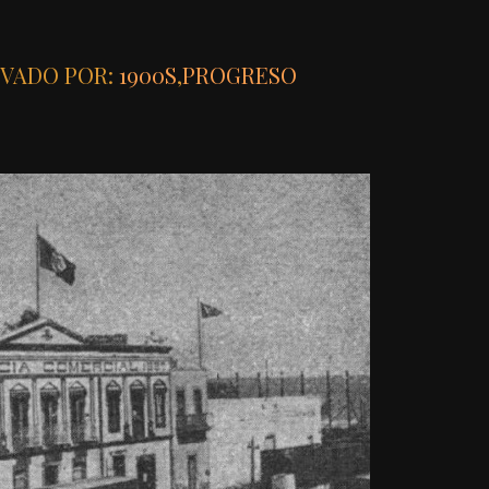
IVADO POR:
1900S
,
PROGRESO