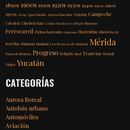
1900s
1920s
1890s
1910s
1930s
1940s
1960s
1950s
Campeche
1970s
2024
Aviación
Agua Potable
Auroras Boreales
Chichén Itzá
Catedral
Colegio Montejo
Cocina Yucateca
Ferrocarril
Haciendas
Fichas hacienda
Historia en
Gaseosas
Mérida
Itzimná
Izamal
botellas
Los Recreos de Itzimná
Progreso
Tranvías
Uxmal
Religión
Paseo de Montejo
Sisal
Yucatán
Viajes
CATEGORÍAS
Aurora Boreal
Autobús urbano
Automóviles
Aviación