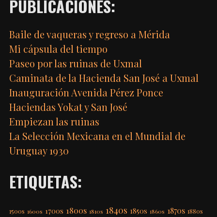
PUBLICACIONES:
Baile de vaqueras y regreso a Mérida
Mi cápsula del tiempo
Paseo por las ruinas de Uxmal
Caminata de la Hacienda San José a Uxmal
Inauguración Avenida Pérez Ponce
Haciendas Yokat y San José
Empiezan las ruinas
La Selección Mexicana en el Mundial de
Uruguay 1930
ETIQUETAS:
1840s
1800s
1870s
1850s
1700s
1500s
1600s
1810s
1860s
1880s