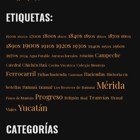
ETIQUETAS:
1840s
1800s
1870s
1850s
1700s
1500s
1600s
1810s
1860s
1880s
1900s
1920s
1890s
1910s
1930s
1940s
1960s
1950s
Campeche
1970s
2024
Aviación
Agua Potable
Auroras Boreales
Chichén Itzá
Catedral
Colegio Montejo
Cocina Yucateca
Ferrocarril
Haciendas
Fichas hacienda
Historia en
Gaseosas
Mérida
Itzimná
Izamal
botellas
Los Recreos de Itzimná
Progreso
Tranvías
Uxmal
Religión
Paseo de Montejo
Sisal
Yucatán
Viajes
CATEGORÍAS