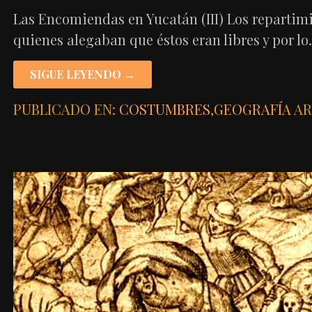
Las Encomiendas en Yucatán (III) Los repartim
quienes alegaban que éstos eran libres y por l
SIGUE LEYENDO →
PUBLICADO EN:
COSTUMBRES
,
GEOGRAFÍA
AR