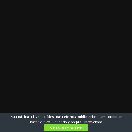
Esta página utiliza "cookies" para efectos publicitarios. Para continuar
hacer clic en "Entiendo y acepto". Bienvenido
ENTIENDO Y ACEPTO