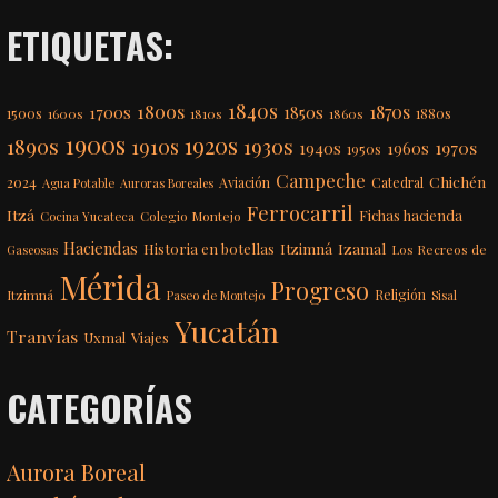
ETIQUETAS:
1840s
1800s
1870s
1850s
1700s
1500s
1600s
1810s
1860s
1880s
1900s
1920s
1890s
1910s
1930s
1970s
1940s
1960s
1950s
Campeche
Chichén
2024
Aviación
Catedral
Agua Potable
Auroras Boreales
Ferrocarril
Itzá
Fichas hacienda
Colegio Montejo
Cocina Yucateca
Haciendas
Itzimná
Izamal
Historia en botellas
Los Recreos de
Gaseosas
Mérida
Progreso
Itzimná
Religión
Paseo de Montejo
Sisal
Yucatán
Tranvías
Uxmal
Viajes
CATEGORÍAS
Aurora Boreal