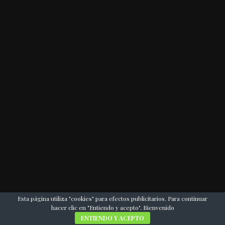
Esta página utiliza "cookies" para efectos publicitarios. Para continuar
hacer clic en "Entiendo y acepto". Bienvenido
ENTIENDO Y ACEPTO