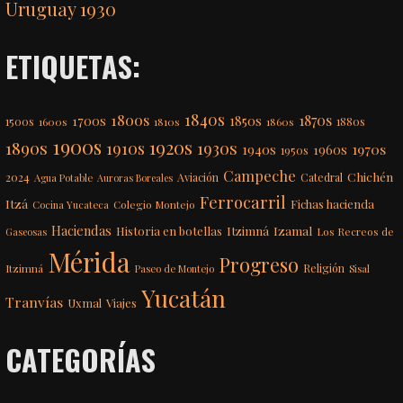
Uruguay 1930
ETIQUETAS:
1840s
1800s
1870s
1850s
1700s
1500s
1600s
1810s
1860s
1880s
1900s
1920s
1890s
1910s
1930s
1970s
1940s
1960s
1950s
Campeche
Chichén
2024
Aviación
Catedral
Agua Potable
Auroras Boreales
Ferrocarril
Itzá
Fichas hacienda
Colegio Montejo
Cocina Yucateca
Haciendas
Itzimná
Izamal
Historia en botellas
Los Recreos de
Gaseosas
Mérida
Progreso
Itzimná
Religión
Paseo de Montejo
Sisal
Yucatán
Tranvías
Uxmal
Viajes
CATEGORÍAS