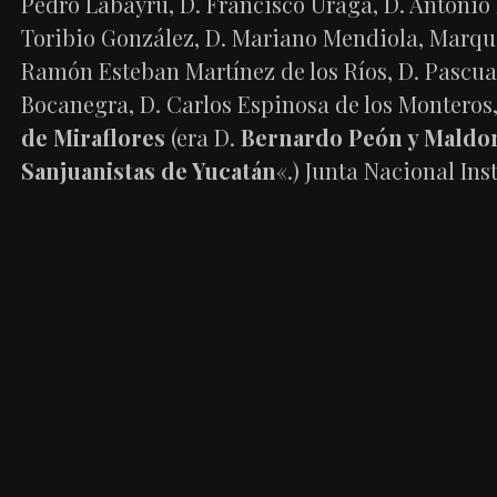
Pedro Labayru, D. Francisco Uraga, D. Antonio M
Toribio González, D. Mariano Mendiola, Marqué
Ramón Esteban Martínez de los Ríos, D. Pascual 
Bocanegra, D. Carlos Espinosa de los Monteros, 
de Miraflores
(era D.
Bernardo Peón y Maldo
Sanjuanistas de Yucatán
«.) Junta Nacional Ins