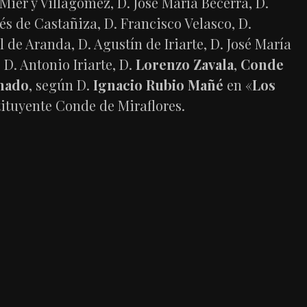
ier y Villagomez, D. José María Becerra, D.
s de Castañiza, D. Francisco Velasco, D.
de Aranda, D. Agustín de Iriarte, D. José María
D. Antonio Iriarte, D.
Lorenzo Zavala
,
Conde
nado
, según D.
Ignacio Rubio Mañé
en «
Los
tituyente Conde de Miraflores.