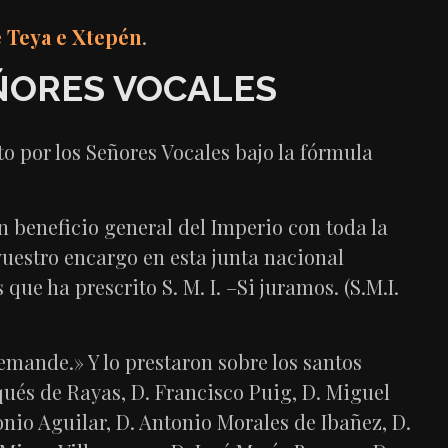
 Teya e Xtepén
.
ÑORES VOCALES
o por los Señores Vocales bajo la fórmula
n beneficio general del Imperio con toda la
vuestro encargo en esta junta nacional
que ha prescrito S. M. I. –Si juramos. (S.M.I.
 demande.» Y lo prestaron sobre los santos
ués de Rayas, D. Francisco Puig, D. Miguel
onio Aguilar, D. Antonio Morales de Ibañez, D.