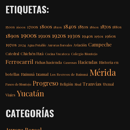
ETIQUETAS:
1840s
1800s
1870s
1850s
1700s
1500s
1600s
1810s
1860s
1880s
1900s
1920s
1890s
1910s
1930s
1940s
1960s
1950s
Campeche
1970s
2024
Aviación
Agua Potable
Auroras Boreales
Chichén Itzá
Catedral
Colegio Montejo
Cocina Yucateca
Ferrocarril
Haciendas
Fichas hacienda
Historia en
Gaseosas
Mérida
Itzimná
Izamal
botellas
Los Recreos de Itzimná
Progreso
Tranvías
Uxmal
Religión
Paseo de Montejo
Sisal
Yucatán
Viajes
CATEGORÍAS
Aurora Boreal