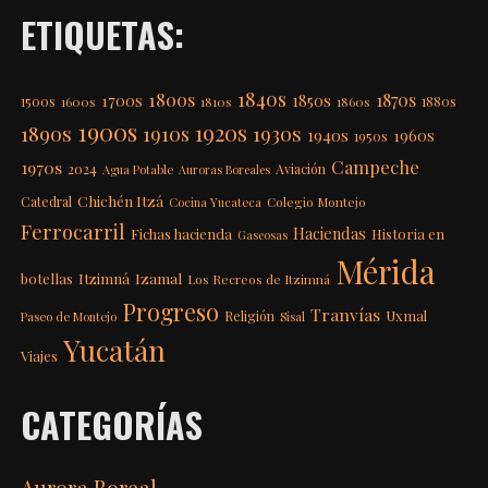
ETIQUETAS:
1840s
1800s
1870s
1850s
1700s
1500s
1600s
1810s
1860s
1880s
1900s
1920s
1890s
1910s
1930s
1940s
1960s
1950s
Campeche
1970s
2024
Aviación
Agua Potable
Auroras Boreales
Chichén Itzá
Catedral
Colegio Montejo
Cocina Yucateca
Ferrocarril
Haciendas
Fichas hacienda
Historia en
Gaseosas
Mérida
Itzimná
Izamal
botellas
Los Recreos de Itzimná
Progreso
Tranvías
Uxmal
Religión
Paseo de Montejo
Sisal
Yucatán
Viajes
CATEGORÍAS
Aurora Boreal