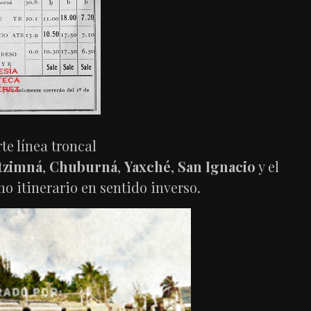
te línea troncal
tzimná
,
Chuburná
,
Yaxché
,
San Ignacio
y el
mo itinerario en sentido inverso.