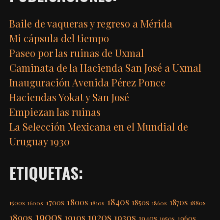
Baile de vaqueras y regreso a Mérida
Mi cápsula del tiempo
Paseo por las ruinas de Uxmal
Caminata de la Hacienda San José a Uxmal
Inauguración Avenida Pérez Ponce
Haciendas Yokat y San José
Empiezan las ruinas
La Selección Mexicana en el Mundial de
Uruguay 1930
ETIQUETAS:
1840s
1800s
1870s
1850s
1700s
1500s
1600s
1810s
1860s
1880s
1900s
1920s
1890s
1910s
1930s
1940s
1960s
1950s