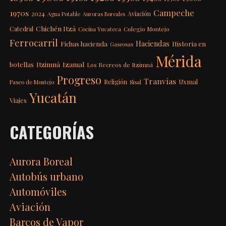
Campeche
1970s
2024
Aviación
Agua Potable
Auroras Boreales
Chichén Itzá
Catedral
Colegio Montejo
Cocina Yucateca
Ferrocarril
Haciendas
Fichas hacienda
Historia en
Gaseosas
Mérida
Itzimná
Izamal
botellas
Los Recreos de Itzimná
Progreso
Tranvías
Uxmal
Religión
Paseo de Montejo
Sisal
Yucatán
Viajes
CATEGORÍAS
Aurora Boreal
Autobús urbano
Automóviles
Aviación
Barcos de Vapor