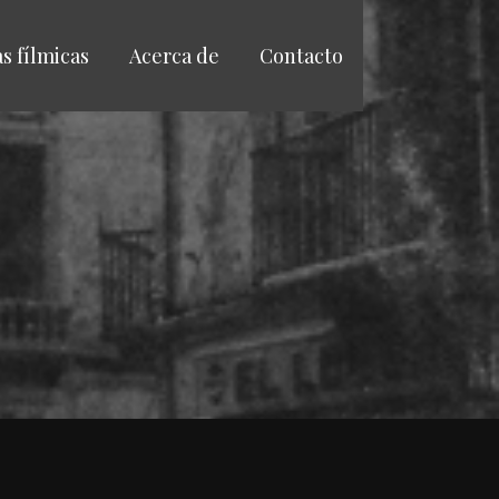
as fílmicas
Acerca de
Contacto