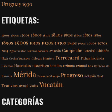
Uruguay 1930
ETIQUETAS:
1840s
1800s
1870s
1850s
1700s
1500s
1600s
1810s
1860s
1880s
1900s
1920s
1890s
1910s
1930s
1970s
1940s
1960s
1950s
Campeche
Chichén
2024
Aviación
Catedral
Agua Potable
Auroras Boreales
Ferrocarril
Itzá
Fichas hacienda
Colegio Montejo
Cocina Yucateca
Haciendas
Itzimná
Izamal
Historia en botellas
Los Recreos de
Gaseosas
Mérida
Progreso
Itzimná
Religión
Paseo de Montejo
Sisal
Yucatán
Tranvías
Uxmal
Viajes
CATEGORÍAS