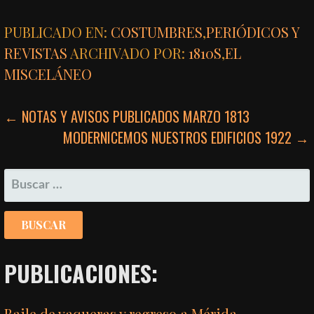
PUBLICADO EN:
COSTUMBRES
,
PERIÓDICOS Y
REVISTAS
ARCHIVADO POR:
1810S
,
EL
MISCELÁNEO
NAVEGACIÓN
← NOTAS Y AVISOS PUBLICADOS MARZO 1813
MODERNICEMOS NUESTROS EDIFICIOS 1922 →
DE
ENTRADAS
BUSCAR:
PUBLICACIONES:
Baile de vaqueras y regreso a Mérida