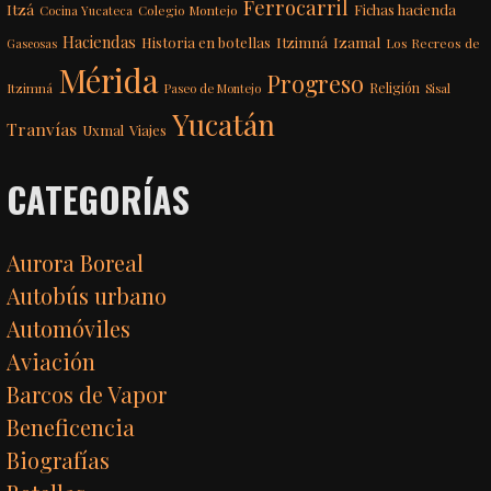
Ferrocarril
Itzá
Fichas hacienda
Colegio Montejo
Cocina Yucateca
Haciendas
Itzimná
Izamal
Historia en botellas
Los Recreos de
Gaseosas
Mérida
Progreso
Itzimná
Religión
Paseo de Montejo
Sisal
Yucatán
Tranvías
Uxmal
Viajes
CATEGORÍAS
Aurora Boreal
Autobús urbano
Automóviles
Aviación
Barcos de Vapor
Beneficencia
Biografías