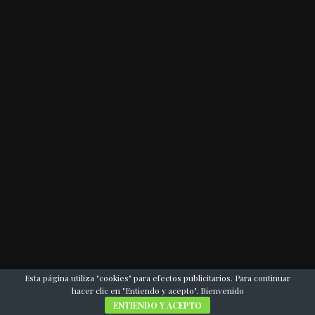
Esta página utiliza "cookies" para efectos publicitarios. Para continuar
hacer clic en "Entiendo y acepto". Bienvenido
ENTIENDO Y ACEPTO