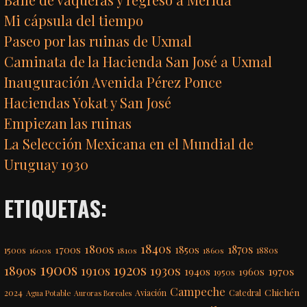
Mi cápsula del tiempo
Paseo por las ruinas de Uxmal
Caminata de la Hacienda San José a Uxmal
Inauguración Avenida Pérez Ponce
Haciendas Yokat y San José
Empiezan las ruinas
La Selección Mexicana en el Mundial de
Uruguay 1930
ETIQUETAS:
1840s
1800s
1870s
1850s
1700s
1500s
1600s
1810s
1860s
1880s
1900s
1920s
1890s
1910s
1930s
1970s
1940s
1960s
1950s
Campeche
Chichén
2024
Aviación
Catedral
Agua Potable
Auroras Boreales