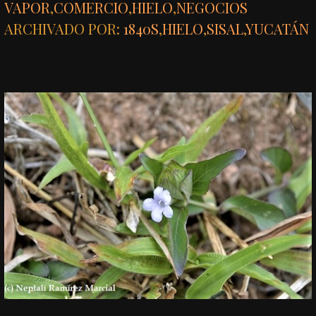
VAPOR
,
COMERCIO
,
HIELO
,
NEGOCIOS
ARCHIVADO POR:
1840S
,
HIELO
,
SISAL
,
YUCATÁN