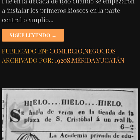
Fue en la década de 1910 cuando se empezaron
a instalar los primeros kioscos en la parte
central o amplio…
SIGUE LEYENDO →
PUBLICADO EN:
COMERCIO
,
NEGOCIOS
ARCHIVADO POR:
1920S
,
MÉRIDA
,
YUCATÁN