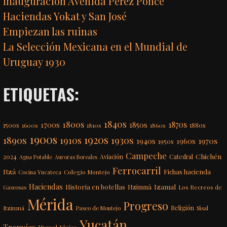
Inauguración Avenida Pérez Ponce
Haciendas Yokat y San José
Empiezan las ruinas
La Selección Mexicana en el Mundial de
Uruguay 1930
ETIQUETAS:
1840s
1800s
1870s
1850s
1700s
1500s
1600s
1810s
1860s
1880s
1900s
1920s
1890s
1910s
1930s
1970s
1940s
1960s
1950s
Campeche
Chichén
2024
Aviación
Catedral
Agua Potable
Auroras Boreales
Ferrocarril
Itzá
Fichas hacienda
Colegio Montejo
Cocina Yucateca
Haciendas
Itzimná
Izamal
Historia en botellas
Los Recreos de
Gaseosas
Mérida
Progreso
Itzimná
Religión
Paseo de Montejo
Sisal
Yucatán
Tranvías