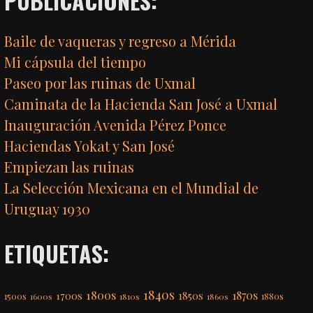
PUBLICACIONES:
Baile de vaqueras y regreso a Mérida
Mi cápsula del tiempo
Paseo por las ruinas de Uxmal
Caminata de la Hacienda San José a Uxmal
Inauguración Avenida Pérez Ponce
Haciendas Yokat y San José
Empiezan las ruinas
La Selección Mexicana en el Mundial de
Uruguay 1930
ETIQUETAS:
1840s
1800s
1870s
1850s
1700s
1500s
1600s
1810s
1860s
1880s