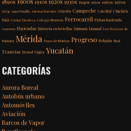
1900s
1920s
1890s
1910s
1930s
1970s
1940s
1960s
1950s
Campeche
Chichén
2024
Aviación
Catedral
Agua Potable
Auroras Boreales
Ferrocarril
Itzá
Fichas hacienda
Colegio Montejo
Cocina Yucateca
Haciendas
Itzimná
Izamal
Historia en botellas
Los Recreos de
Gaseosas
Mérida
Progreso
Itzimná
Religión
Paseo de Montejo
Sisal
Yucatán
Tranvías
Uxmal
Viajes
CATEGORÍAS
Aurora Boreal
Autobús urbano
Automóviles
Aviación
Barcos de Vapor