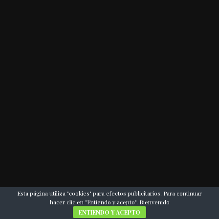
Esta página utiliza "cookies" para efectos publicitarios. Para continuar
hacer clic en "Entiendo y acepto". Bienvenido
ENTIENDO Y ACEPTO