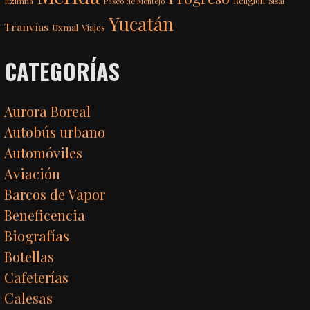
Itzimná
Religión
Paseo de Montejo
Sisal
Yucatán
Tranvías
Uxmal
Viajes
CATEGORÍAS
Aurora Boreal
Autobús urbano
Automóviles
Aviación
Barcos de Vapor
Beneficencia
Biografías
Botellas
Cafeterías
Calesas