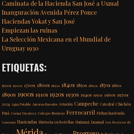
Caminata de la Hacienda San José a Uxmal
Inauguración Avenida Pérez Ponce
Haciendas Yokat y San José
Empiezan las ruinas
La Selección Mexicana en el Mundial de
Uruguay 1930
ETIQUETAS:
1840s
1800s
1870s
1850s
1700s
1500s
1600s
1810s
1860s
1880s
1900s
1920s
1890s
1910s
1930s
1970s
1940s
1960s
1950s
Campeche
Chichén
2024
Aviación
Catedral
Agua Potable
Auroras Boreales
Ferrocarril
Itzá
Fichas hacienda
Colegio Montejo
Cocina Yucateca
Haciendas
Itzimná
Izamal
Historia en botellas
Los Recreos de
Gaseosas
Mérida
Progreso