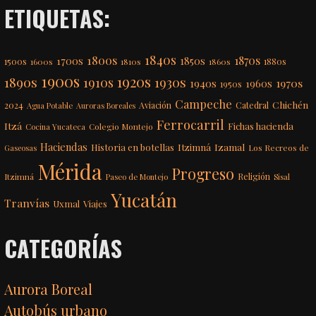
ETIQUETAS:
1840s
1800s
1870s
1850s
1700s
1500s
1600s
1810s
1860s
1880s
1900s
1920s
1890s
1910s
1930s
1970s
1940s
1960s
1950s
Campeche
Chichén
2024
Aviación
Catedral
Agua Potable
Auroras Boreales
Ferrocarril
Itzá
Fichas hacienda
Colegio Montejo
Cocina Yucateca
Haciendas
Itzimná
Izamal
Historia en botellas
Los Recreos de
Gaseosas
Mérida
Progreso
Itzimná
Religión
Paseo de Montejo
Sisal
Yucatán
Tranvías
Uxmal
Viajes
CATEGORÍAS
Aurora Boreal
Autobús urbano