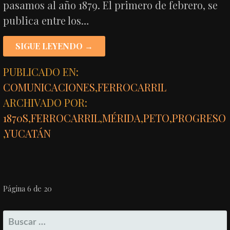
pasamos al año 1879. El primero de febrero, se
publica entre los…
SIGUE LEYENDO →
PUBLICADO EN:
COMUNICACIONES
,
FERROCARRIL
ARCHIVADO POR:
1870S
,
FERROCARRIL
,
MÉRIDA
,
PETO
,
PROGRESO
,
YUCATÁN
NAVEGACIÓN
Página 6 de 20
POR
BUSCAR: