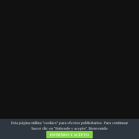
Esta página utiliza "cookies" para efectos publicitarios. Para continuar
hacer clic en "Entiendo y acepto". Bienvenido
ENTIENDO Y ACEPTO