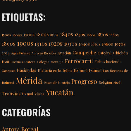
ETIQUETAS:
1840s
1800s
1870s
1850s
1700s
1500s
1600s
1810s
1860s
1880s
1900s
1920s
1890s
1910s
1930s
1970s
1940s
1960s
1950s
Campeche
Chichén
2024
Aviación
Catedral
Agua Potable
Auroras Boreales
Ferrocarril
Itzá
Fichas hacienda
Colegio Montejo
Cocina Yucateca
Haciendas
Itzimná
Izamal
Historia en botellas
Los Recreos de
Gaseosas
Mérida
Progreso
Itzimná
Religión
Paseo de Montejo
Sisal
Yucatán
Tranvías
Uxmal
Viajes
CATEGORÍAS
Aurora Boreal