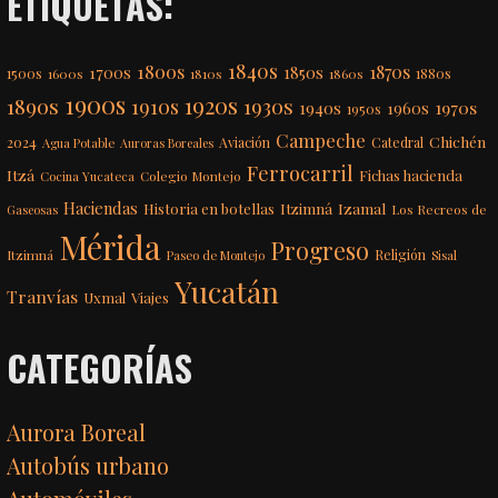
ETIQUETAS:
1840s
1800s
1870s
1850s
1700s
1500s
1600s
1810s
1860s
1880s
1900s
1920s
1890s
1910s
1930s
1970s
1940s
1960s
1950s
Campeche
Chichén
2024
Aviación
Catedral
Agua Potable
Auroras Boreales
Ferrocarril
Itzá
Fichas hacienda
Colegio Montejo
Cocina Yucateca
Haciendas
Itzimná
Izamal
Historia en botellas
Los Recreos de
Gaseosas
Mérida
Progreso
Itzimná
Religión
Paseo de Montejo
Sisal
Yucatán
Tranvías
Uxmal
Viajes
CATEGORÍAS
Aurora Boreal
Autobús urbano