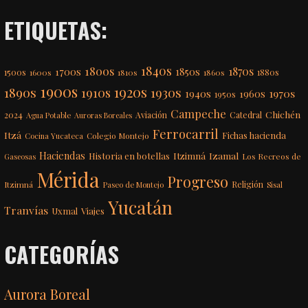
ETIQUETAS:
1840s
1800s
1870s
1850s
1700s
1500s
1600s
1810s
1860s
1880s
1900s
1920s
1890s
1910s
1930s
1970s
1940s
1960s
1950s
Campeche
Chichén
2024
Aviación
Catedral
Agua Potable
Auroras Boreales
Ferrocarril
Itzá
Fichas hacienda
Colegio Montejo
Cocina Yucateca
Haciendas
Itzimná
Izamal
Historia en botellas
Los Recreos de
Gaseosas
Mérida
Progreso
Itzimná
Religión
Paseo de Montejo
Sisal
Yucatán
Tranvías
Uxmal
Viajes
CATEGORÍAS
Aurora Boreal