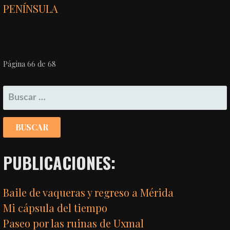
PENÍNSULA
NAVEGACIÓN
Página 66 de 68
POR
BUSCAR:
ENTRADA
PUBLICACIONES:
Baile de vaqueras y regreso a Mérida
Mi cápsula del tiempo
Paseo por las ruinas de Uxmal