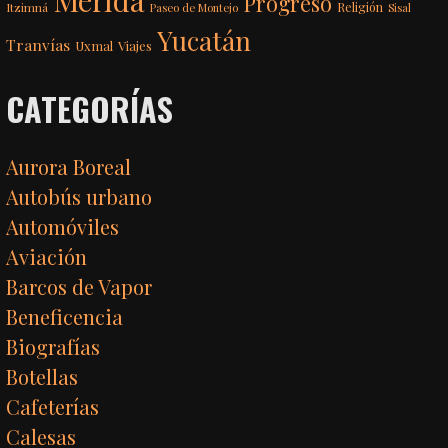
Progreso
Itzimná
Religión
Paseo de Montejo
Sisal
Yucatán
Tranvías
Uxmal
Viajes
CATEGORÍAS
Aurora Boreal
Autobús urbano
Automóviles
Aviación
Barcos de Vapor
Beneficencia
Biografías
Botellas
Cafeterías
Calesas