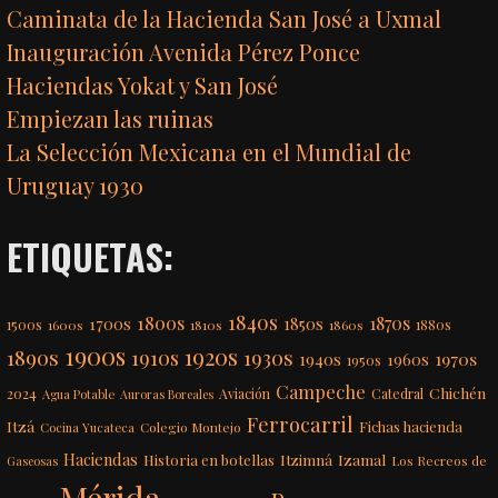
Caminata de la Hacienda San José a Uxmal
Inauguración Avenida Pérez Ponce
Haciendas Yokat y San José
Empiezan las ruinas
La Selección Mexicana en el Mundial de
Uruguay 1930
ETIQUETAS:
1840s
1800s
1870s
1850s
1700s
1500s
1600s
1810s
1860s
1880s
1900s
1920s
1890s
1910s
1930s
1970s
1940s
1960s
1950s
Campeche
Chichén
2024
Aviación
Catedral
Agua Potable
Auroras Boreales
Ferrocarril
Itzá
Fichas hacienda
Colegio Montejo
Cocina Yucateca
Haciendas
Itzimná
Izamal
Historia en botellas
Los Recreos de
Gaseosas
Mérida