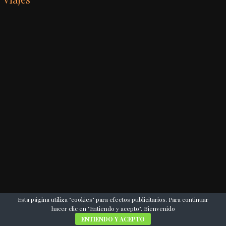
Esta página utiliza "cookies" para efectos publicitarios. Para continuar
hacer clic en "Entiendo y acepto". Bienvenido
ENTIENDO Y ACEPTO