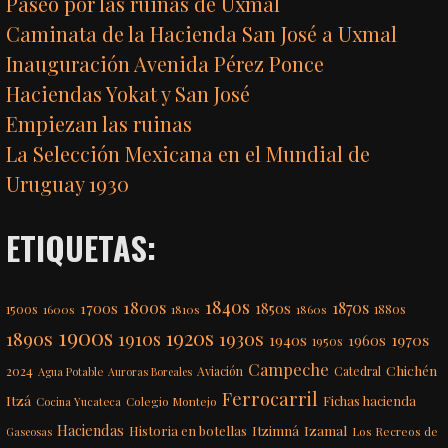
Paseo por las ruinas de Uxmal
Caminata de la Hacienda San José a Uxmal
Inauguración Avenida Pérez Ponce
Haciendas Yokat y San José
Empiezan las ruinas
La Selección Mexicana en el Mundial de
Uruguay 1930
ETIQUETAS:
1840s
1800s
1870s
1850s
1700s
1500s
1600s
1810s
1860s
1880s
1900s
1920s
1890s
1910s
1930s
1970s
1940s
1960s
1950s
Campeche
Chichén
2024
Aviación
Catedral
Agua Potable
Auroras Boreales
Ferrocarril
Itzá
Fichas hacienda
Colegio Montejo
Cocina Yucateca
Haciendas
Itzimná
Izamal
Historia en botellas
Los Recreos de
Gaseosas