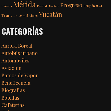
Mérida
Progreso
Itzimná
Religión
Paseo de Montejo
Sisal
Yucatán
Tranvías
Uxmal
Viajes
CATEGORÍAS
Aurora Boreal
Autobús urbano
Automóviles
Aviación
Barcos de Vapor
Beneficencia
Biografías
Botellas
Cafeterías