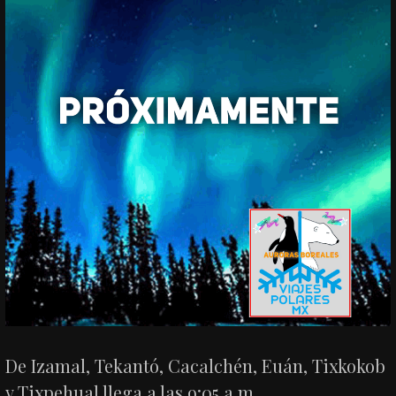
De Izamal, Tekantó, Cacalchén, Euán, Tixkokob
y Tixpehual llega a las 9:05 a.m.