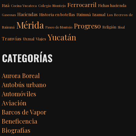
Ferrocarril
Itzá
Fichas hacienda
Colegio Montejo
Cocina Yucateca
Haciendas
Itzimná
Izamal
Historia en botellas
Los Recreos de
Gaseosas
Mérida
Progreso
Itzimná
Religión
Paseo de Montejo
Sisal
Yucatán
Tranvías
Uxmal
Viajes
CATEGORÍAS
Aurora Boreal
Autobús urbano
Automóviles
Aviación
Barcos de Vapor
Beneficencia
Biografías