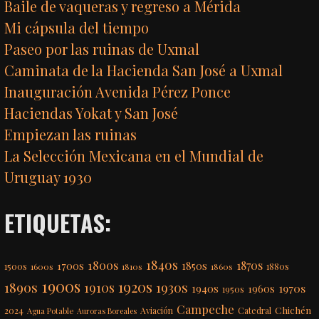
Baile de vaqueras y regreso a Mérida
Mi cápsula del tiempo
Paseo por las ruinas de Uxmal
Caminata de la Hacienda San José a Uxmal
Inauguración Avenida Pérez Ponce
Haciendas Yokat y San José
Empiezan las ruinas
La Selección Mexicana en el Mundial de
Uruguay 1930
ETIQUETAS:
1840s
1800s
1870s
1850s
1700s
1500s
1600s
1810s
1860s
1880s
1900s
1920s
1890s
1910s
1930s
1970s
1940s
1960s
1950s
Campeche
Chichén
2024
Aviación
Catedral
Agua Potable
Auroras Boreales