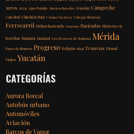
Campeche
1970s
2024
Aviación
Agua Potable
Auroras Boreales
Chichén Itzá
Catedral
Colegio Montejo
Cocina Yucateca
Ferrocarril
Haciendas
Fichas hacienda
Historia en
Gaseosas
Mérida
Itzimná
Izamal
botellas
Los Recreos de Itzimná
Progreso
Tranvías
Uxmal
Religión
Paseo de Montejo
Sisal
Yucatán
Viajes
CATEGORÍAS
Aurora Boreal
Autobús urbano
Automóviles
Aviación
Barcos de Vapor