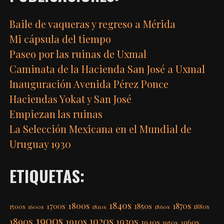
Baile de vaqueras y regreso a Mérida
Mi cápsula del tiempo
Paseo por las ruinas de Uxmal
Caminata de la Hacienda San José a Uxmal
Inauguración Avenida Pérez Ponce
Haciendas Yokat y San José
Empiezan las ruinas
La Selección Mexicana en el Mundial de
Uruguay 1930
ETIQUETAS:
1840s
1800s
1870s
1850s
1700s
1500s
1600s
1810s
1860s
1880s
1900s
1920s
1890s
1910s
1930s
1940s
1960s
1950s