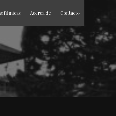
as fílmicas
Acerca de
Contacto