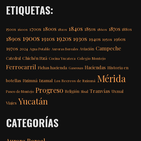
ETIQUETAS:
1840s
1800s
1870s
1850s
1700s
1500s
1600s
1810s
1860s
1880s
1900s
1920s
1890s
1910s
1930s
1940s
1960s
1950s
Campeche
1970s
2024
Aviación
Agua Potable
Auroras Boreales
Chichén Itzá
Catedral
Colegio Montejo
Cocina Yucateca
Ferrocarril
Haciendas
Fichas hacienda
Historia en
Gaseosas
Mérida
Itzimná
Izamal
botellas
Los Recreos de Itzimná
Progreso
Tranvías
Uxmal
Religión
Paseo de Montejo
Sisal
Yucatán
Viajes
CATEGORÍAS
Aurora Boreal