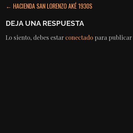
NAVEGACIÓN
← HACIENDA SAN LORENZO AKÉ 1930S
DE
DEJA UNA RESPUESTA
ENTRADAS
Lo siento, debes estar
conectado
para publicar