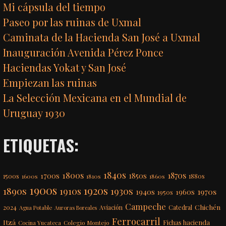
Mi cápsula del tiempo
Paseo por las ruinas de Uxmal
Caminata de la Hacienda San José a Uxmal
Inauguración Avenida Pérez Ponce
Haciendas Yokat y San José
Empiezan las ruinas
La Selección Mexicana en el Mundial de
Uruguay 1930
ETIQUETAS:
1840s
1800s
1870s
1850s
1700s
1500s
1600s
1810s
1860s
1880s
1900s
1920s
1890s
1910s
1930s
1970s
1940s
1960s
1950s
Campeche
Chichén
2024
Aviación
Catedral
Agua Potable
Auroras Boreales
Ferrocarril
Itzá
Fichas hacienda
Colegio Montejo
Cocina Yucateca