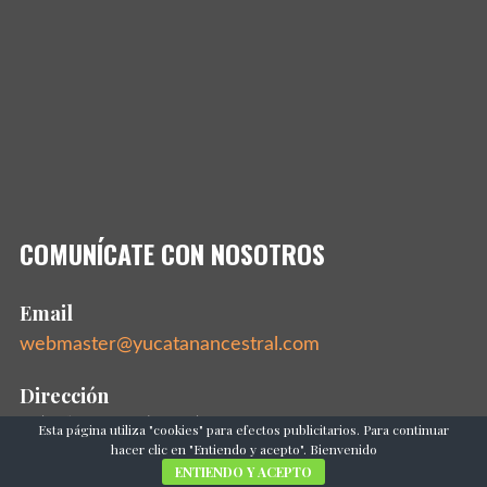
COMUNÍCATE CON NOSOTROS
Email
webmaster@yucatanancestral.com
Dirección
Mérida, Yucatán, México 97000
Esta página utiliza "cookies" para efectos publicitarios. Para continuar
hacer clic en "Entiendo y acepto". Bienvenido
ENTIENDO Y ACEPTO