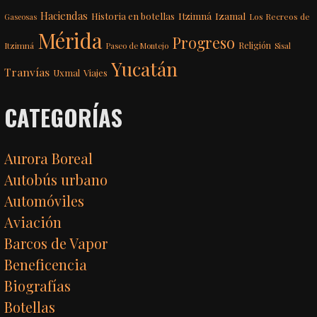
Haciendas
Itzimná
Izamal
Historia en botellas
Los Recreos de
Gaseosas
Mérida
Progreso
Itzimná
Religión
Paseo de Montejo
Sisal
Yucatán
Tranvías
Uxmal
Viajes
CATEGORÍAS
Aurora Boreal
Autobús urbano
Automóviles
Aviación
Barcos de Vapor
Beneficencia
Biografías
Botellas