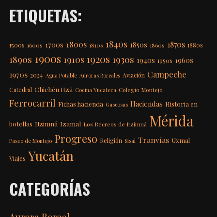
ETIQUETAS:
1840s
1800s
1870s
1850s
1700s
1500s
1600s
1810s
1860s
1880s
1900s
1920s
1890s
1910s
1930s
1940s
1960s
1950s
Campeche
1970s
2024
Aviación
Agua Potable
Auroras Boreales
Chichén Itzá
Catedral
Colegio Montejo
Cocina Yucateca
Ferrocarril
Haciendas
Fichas hacienda
Historia en
Gaseosas
Mérida
Itzimná
Izamal
botellas
Los Recreos de Itzimná
Progreso
Tranvías
Uxmal
Religión
Paseo de Montejo
Sisal
Yucatán
Viajes
CATEGORÍAS
Aurora Boreal