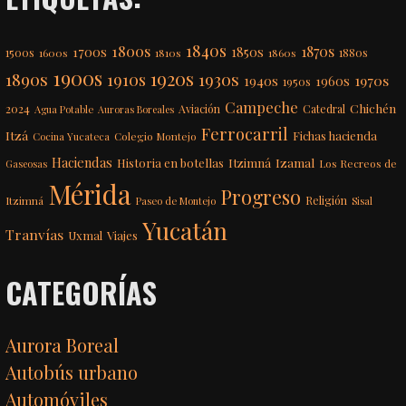
1840s
1800s
1870s
1850s
1700s
1500s
1600s
1810s
1860s
1880s
1900s
1920s
1890s
1910s
1930s
1970s
1940s
1960s
1950s
Campeche
Chichén
2024
Aviación
Catedral
Agua Potable
Auroras Boreales
Ferrocarril
Itzá
Fichas hacienda
Colegio Montejo
Cocina Yucateca
Haciendas
Itzimná
Izamal
Historia en botellas
Los Recreos de
Gaseosas
Mérida
Progreso
Itzimná
Religión
Paseo de Montejo
Sisal
Yucatán
Tranvías
Uxmal
Viajes
CATEGORÍAS
Aurora Boreal
Autobús urbano
Automóviles