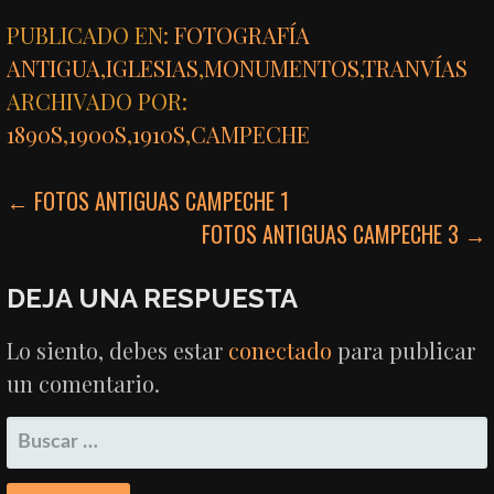
PUBLICADO EN:
FOTOGRAFÍA
ANTIGUA
,
IGLESIAS
,
MONUMENTOS
,
TRANVÍAS
ARCHIVADO POR:
1890S
,
1900S
,
1910S
,
CAMPECHE
NAVEGACIÓN
← FOTOS ANTIGUAS CAMPECHE 1
FOTOS ANTIGUAS CAMPECHE 3 →
DE
ENTRADAS
DEJA UNA RESPUESTA
Lo siento, debes estar
conectado
para publicar
un comentario.
BUSCAR: