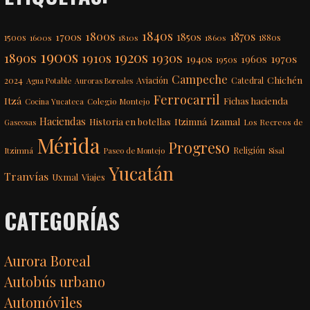
1840s
1800s
1870s
1850s
1700s
1500s
1600s
1810s
1860s
1880s
1900s
1920s
1890s
1910s
1930s
1970s
1940s
1960s
1950s
Campeche
Chichén
2024
Aviación
Catedral
Agua Potable
Auroras Boreales
Ferrocarril
Itzá
Fichas hacienda
Colegio Montejo
Cocina Yucateca
Haciendas
Itzimná
Izamal
Historia en botellas
Los Recreos de
Gaseosas
Mérida
Progreso
Itzimná
Religión
Paseo de Montejo
Sisal
Yucatán
Tranvías
Uxmal
Viajes
CATEGORÍAS
Aurora Boreal
Autobús urbano
Automóviles