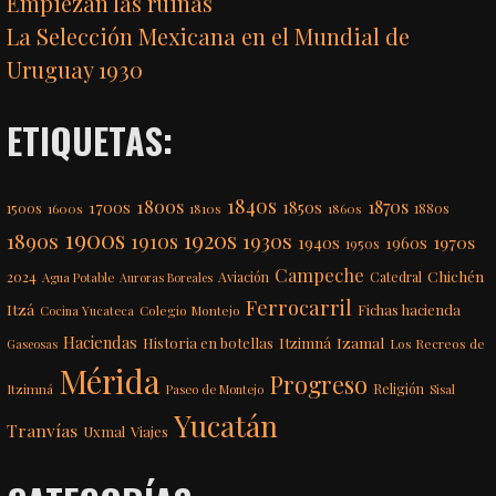
Empiezan las ruinas
La Selección Mexicana en el Mundial de
Uruguay 1930
ETIQUETAS:
1840s
1800s
1870s
1850s
1700s
1500s
1600s
1810s
1860s
1880s
1900s
1920s
1890s
1910s
1930s
1970s
1940s
1960s
1950s
Campeche
Chichén
2024
Aviación
Catedral
Agua Potable
Auroras Boreales
Ferrocarril
Itzá
Fichas hacienda
Colegio Montejo
Cocina Yucateca
Haciendas
Itzimná
Izamal
Historia en botellas
Los Recreos de
Gaseosas
Mérida
Progreso
Itzimná
Religión
Paseo de Montejo
Sisal
Yucatán
Tranvías
Uxmal
Viajes