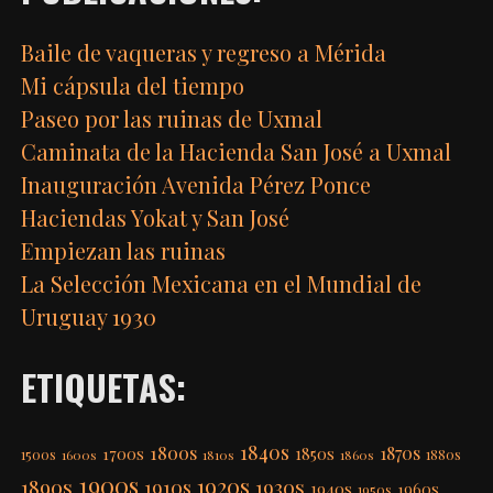
Baile de vaqueras y regreso a Mérida
Mi cápsula del tiempo
Paseo por las ruinas de Uxmal
Caminata de la Hacienda San José a Uxmal
Inauguración Avenida Pérez Ponce
Haciendas Yokat y San José
Empiezan las ruinas
La Selección Mexicana en el Mundial de
Uruguay 1930
ETIQUETAS:
1840s
1800s
1870s
1850s
1700s
1500s
1600s
1810s
1860s
1880s
1900s
1920s
1890s
1910s
1930s
1940s
1960s
1950s