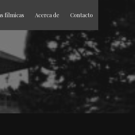
as fílmicas
Acerca de
Contacto