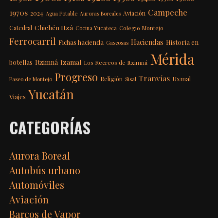
Campeche
1970s
2024
Aviación
Agua Potable
Auroras Boreales
Chichén Itzá
Catedral
Colegio Montejo
Cocina Yucateca
Ferrocarril
Haciendas
Fichas hacienda
Historia en
Gaseosas
Mérida
Itzimná
Izamal
botellas
Los Recreos de Itzimná
Progreso
Tranvías
Uxmal
Religión
Paseo de Montejo
Sisal
Yucatán
Viajes
CATEGORÍAS
Aurora Boreal
Autobús urbano
Automóviles
Aviación
Barcos de Vapor