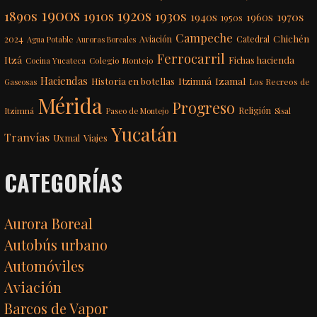
1900s
1920s
1890s
1910s
1930s
1970s
1940s
1960s
1950s
Campeche
Chichén
2024
Aviación
Catedral
Agua Potable
Auroras Boreales
Ferrocarril
Itzá
Fichas hacienda
Colegio Montejo
Cocina Yucateca
Haciendas
Itzimná
Izamal
Historia en botellas
Los Recreos de
Gaseosas
Mérida
Progreso
Itzimná
Religión
Paseo de Montejo
Sisal
Yucatán
Tranvías
Uxmal
Viajes
CATEGORÍAS
Aurora Boreal
Autobús urbano
Automóviles
Aviación
Barcos de Vapor