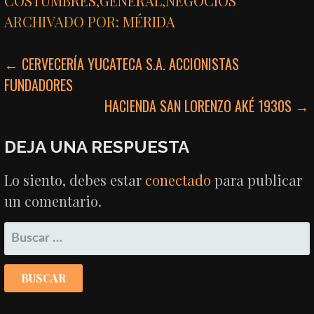
COSTUMBRES
,
GENERAL
,
NEGOCIOS
ARCHIVADO POR:
MÉRIDA
NAVEGACIÓN
← CERVECERÍA YUCATECA S.A. ACCIONISTAS
FUNDADORES
DE
HACIENDA SAN LORENZO AKÉ 1930S →
ENTRADAS
DEJA UNA RESPUESTA
Lo siento, debes estar
conectado
para publicar
un comentario.
BUSCAR: