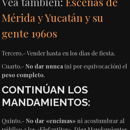
Vea también:
Escenas de
Mérida y Yucatán y su
gente 1960s
Tercero.- Vender hasta en los días de fiesta.
Cuarto.-
No dar nunca
(ni por equivocación) el
peso completo
.
CONTINÚAN LOS
MANDAMIENTOS:
Quinto.-
No dar «encimas»
ni acostumbrar al
público a los «Elefantitos». Diez Mandamientos