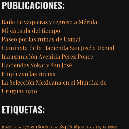
PUBLICACIONES:
Baile de vaqueras y regreso a Mérida
Mi cápsula del tiempo
Paseo por las ruinas de Uxmal
Caminata de la Hacienda San José a Uxmal
Inauguración Avenida Pérez Ponce
Haciendas Yokat y San José
Empiezan las ruinas
La Selección Mexicana en el Mundial de
Uruguay 1930
ETIQUETAS:
1840s
1800s
1870s
1850s
1700s
1500s
1600s
1810s
1860s
1880s