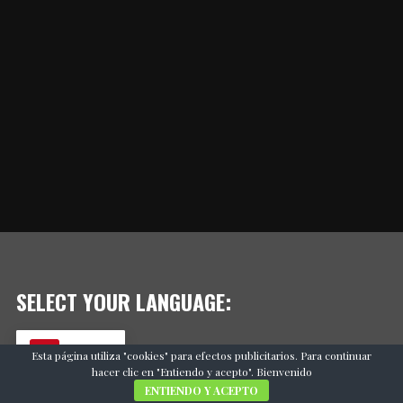
SELECT YOUR LANGUAGE:
ES
Esta página utiliza "cookies" para efectos publicitarios. Para continuar
hacer clic en "Entiendo y acepto". Bienvenido
ENTIENDO Y ACEPTO