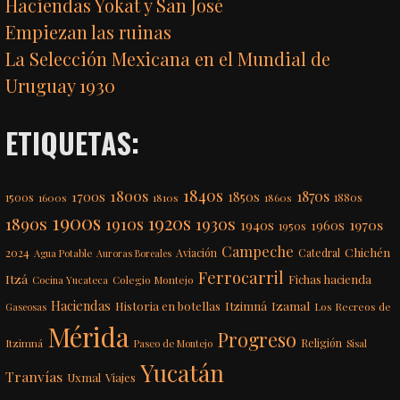
Haciendas Yokat y San José
Empiezan las ruinas
La Selección Mexicana en el Mundial de
Uruguay 1930
ETIQUETAS:
1840s
1800s
1870s
1850s
1700s
1500s
1600s
1810s
1860s
1880s
1900s
1920s
1890s
1910s
1930s
1970s
1940s
1960s
1950s
Campeche
Chichén
2024
Aviación
Catedral
Agua Potable
Auroras Boreales
Ferrocarril
Itzá
Fichas hacienda
Colegio Montejo
Cocina Yucateca
Haciendas
Itzimná
Izamal
Historia en botellas
Los Recreos de
Gaseosas
Mérida
Progreso
Itzimná
Religión
Paseo de Montejo
Sisal
Yucatán
Tranvías
Uxmal
Viajes