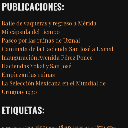
PUBLICACIONES:
Baile de vaqueras y regreso a Mérida
Mi cápsula del tiempo
Paseo por las ruinas de Uxmal
Caminata de la Hacienda San José a Uxmal
Inauguración Avenida Pérez Ponce
Haciendas Yokat y San José
Empiezan las ruinas
La Selección Mexicana en el Mundial de
Uruguay 1930
ETIQUETAS:
1840s
1800s
1870s
1850s
1700s
1500s
1600s
1810s
1860s
1880s