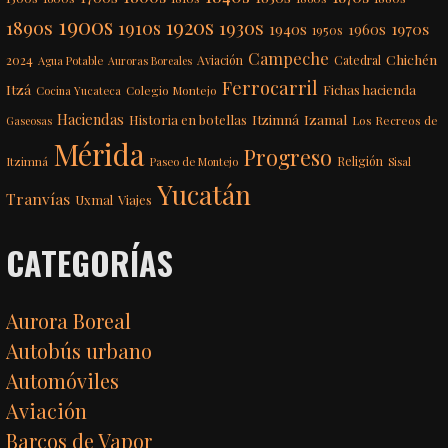
1900s
1920s
1890s
1910s
1930s
1970s
1940s
1960s
1950s
Campeche
Chichén
2024
Aviación
Catedral
Agua Potable
Auroras Boreales
Ferrocarril
Itzá
Fichas hacienda
Colegio Montejo
Cocina Yucateca
Haciendas
Itzimná
Izamal
Historia en botellas
Los Recreos de
Gaseosas
Mérida
Progreso
Itzimná
Religión
Paseo de Montejo
Sisal
Yucatán
Tranvías
Uxmal
Viajes
CATEGORÍAS
Aurora Boreal
Autobús urbano
Automóviles
Aviación
Barcos de Vapor