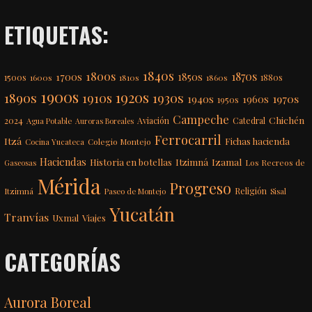
ETIQUETAS:
1840s
1800s
1870s
1850s
1700s
1500s
1600s
1810s
1860s
1880s
1900s
1920s
1890s
1910s
1930s
1970s
1940s
1960s
1950s
Campeche
Chichén
2024
Aviación
Catedral
Agua Potable
Auroras Boreales
Ferrocarril
Itzá
Fichas hacienda
Colegio Montejo
Cocina Yucateca
Haciendas
Itzimná
Izamal
Historia en botellas
Los Recreos de
Gaseosas
Mérida
Progreso
Itzimná
Religión
Paseo de Montejo
Sisal
Yucatán
Tranvías
Uxmal
Viajes
CATEGORÍAS
Aurora Boreal