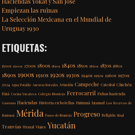
Haciendas Yokat y San José
Empiezan las ruinas
La Selección Mexicana en el Mundial de
Uruguay 1930
ETIQUETAS:
1840s
1800s
1870s
1850s
1700s
1500s
1600s
1810s
1860s
1880s
1900s
1920s
1890s
1910s
1930s
1970s
1940s
1960s
1950s
Campeche
Chichén
2024
Aviación
Catedral
Agua Potable
Auroras Boreales
Ferrocarril
Itzá
Fichas hacienda
Colegio Montejo
Cocina Yucateca
Haciendas
Itzimná
Izamal
Historia en botellas
Los Recreos de
Gaseosas
Mérida
Progreso
Itzimná
Religión
Paseo de Montejo
Sisal
Yucatán
Tranvías
Uxmal
Viajes