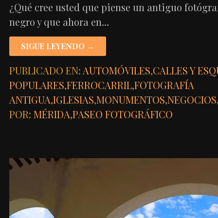
¿Qué cree usted que piense un antiguo fotógraf
negro y que ahora en…
SIGUE LEYENDO →
PUBLICADO EN:
AUTOMÓVILES
,
CALLES Y ESQ
POPULARES
,
FERROCARRIL
,
FOTOGRAFÍA
ANTIGUA
,
IGLESIAS
,
MONUMENTOS
,
NEGOCIOS
POR:
MÉRIDA
,
PASEO FOTOGRÁFICO