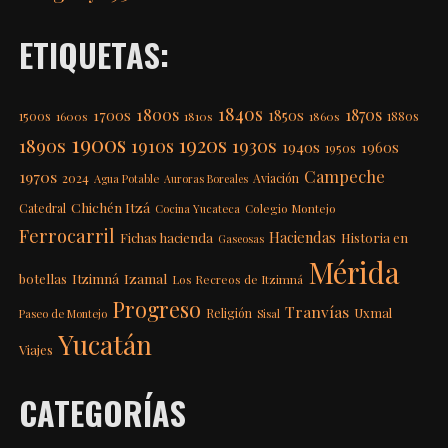
ETIQUETAS:
1840s
1800s
1870s
1850s
1700s
1500s
1600s
1810s
1860s
1880s
1900s
1920s
1890s
1910s
1930s
1940s
1960s
1950s
Campeche
1970s
2024
Aviación
Agua Potable
Auroras Boreales
Chichén Itzá
Catedral
Colegio Montejo
Cocina Yucateca
Ferrocarril
Haciendas
Fichas hacienda
Historia en
Gaseosas
Mérida
Itzimná
Izamal
botellas
Los Recreos de Itzimná
Progreso
Tranvías
Uxmal
Religión
Paseo de Montejo
Sisal
Yucatán
Viajes
CATEGORÍAS