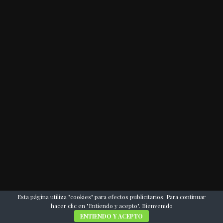
Esta página utiliza "cookies" para efectos publicitarios. Para continuar
hacer clic en "Entiendo y acepto". Bienvenido
ENTIENDO Y ACEPTO