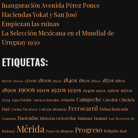
Inauguración Avenida Pérez Ponce
Haciendas Yokat y San José
Empiezan las ruinas
La Selección Mexicana en el Mundial de
Uruguay 1930
ETIQUETAS:
1840s
1800s
1870s
1850s
1700s
1500s
1600s
1810s
1860s
1880s
1900s
1920s
1890s
1910s
1930s
1970s
1940s
1960s
1950s
Campeche
Chichén
2024
Aviación
Catedral
Agua Potable
Auroras Boreales
Ferrocarril
Itzá
Fichas hacienda
Colegio Montejo
Cocina Yucateca
Haciendas
Itzimná
Izamal
Historia en botellas
Los Recreos de
Gaseosas
Mérida
Progreso
Itzimná
Religión
Paseo de Montejo
Sisal