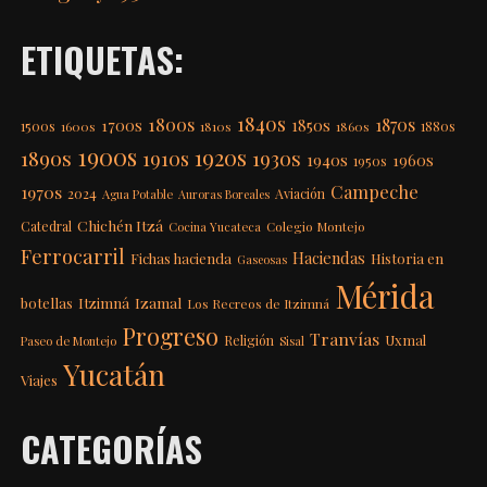
ETIQUETAS:
1840s
1800s
1870s
1850s
1700s
1500s
1600s
1810s
1860s
1880s
1900s
1920s
1890s
1910s
1930s
1940s
1960s
1950s
Campeche
1970s
2024
Aviación
Agua Potable
Auroras Boreales
Chichén Itzá
Catedral
Colegio Montejo
Cocina Yucateca
Ferrocarril
Haciendas
Fichas hacienda
Historia en
Gaseosas
Mérida
Itzimná
Izamal
botellas
Los Recreos de Itzimná
Progreso
Tranvías
Uxmal
Religión
Paseo de Montejo
Sisal
Yucatán
Viajes
CATEGORÍAS