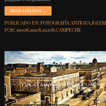
SIGUE LEYENDO →
PUBLICADO EN:
FOTOGRAFÍA ANTIGUA
,
IGLES
POR:
1900S
,
1910S
,
1920S
,
CAMPECHE