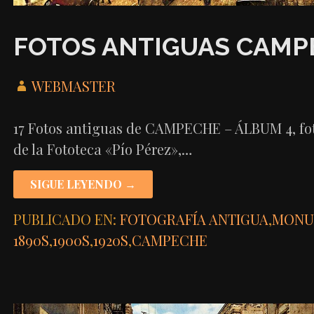
FOTOS ANTIGUAS CAMP
WEBMASTER
17 Fotos antiguas de CAMPECHE – ÁLBUM 4, foto
de la Fototeca «Pío Pérez»,…
SIGUE LEYENDO →
PUBLICADO EN:
FOTOGRAFÍA ANTIGUA
,
MONU
1890S
,
1900S
,
1920S
,
CAMPECHE