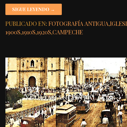
SIGUE LEYENDO →
PUBLICADO EN:
FOTOGRAFÍA ANTIGUA
,
IGLES
1900S
,
1910S
,
1920S
,
CAMPECHE