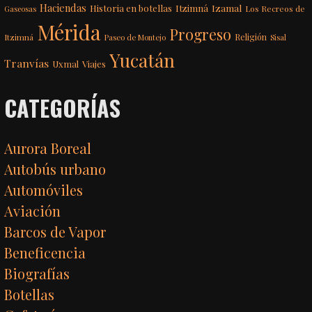
Haciendas
Itzimná
Izamal
Historia en botellas
Los Recreos de
Gaseosas
Mérida
Progreso
Itzimná
Religión
Paseo de Montejo
Sisal
Yucatán
Tranvías
Uxmal
Viajes
CATEGORÍAS
Aurora Boreal
Autobús urbano
Automóviles
Aviación
Barcos de Vapor
Beneficencia
Biografías
Botellas