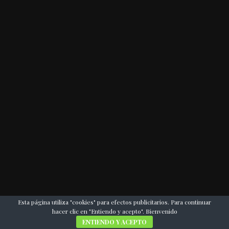
Esta página utiliza "cookies" para efectos publicitarios. Para continuar
hacer clic en "Entiendo y acepto". Bienvenido
ENTIENDO Y ACEPTO