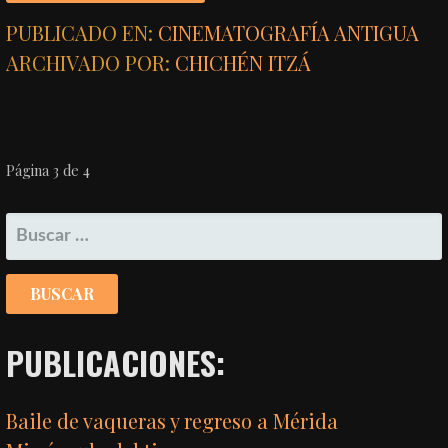
PUBLICADO EN:
CINEMATOGRAFÍA ANTIGUA
ARCHIVADO POR:
CHICHÉN ITZÁ
NAVEGACIÓN
Página 3 de 4
POR
BUSCAR:
ENTRADA
PUBLICACIONES:
Baile de vaqueras y regreso a Mérida