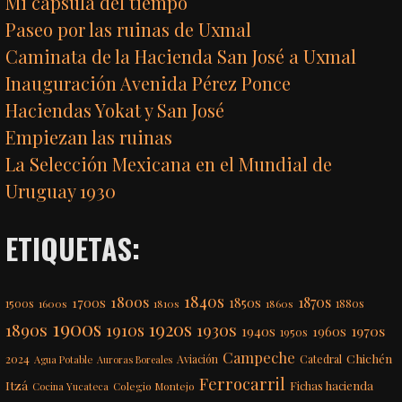
Mi cápsula del tiempo
Paseo por las ruinas de Uxmal
Caminata de la Hacienda San José a Uxmal
Inauguración Avenida Pérez Ponce
Haciendas Yokat y San José
Empiezan las ruinas
La Selección Mexicana en el Mundial de
Uruguay 1930
ETIQUETAS:
1840s
1800s
1870s
1850s
1700s
1500s
1600s
1810s
1860s
1880s
1900s
1920s
1890s
1910s
1930s
1970s
1940s
1960s
1950s
Campeche
Chichén
2024
Aviación
Catedral
Agua Potable
Auroras Boreales
Ferrocarril
Itzá
Fichas hacienda
Colegio Montejo
Cocina Yucateca