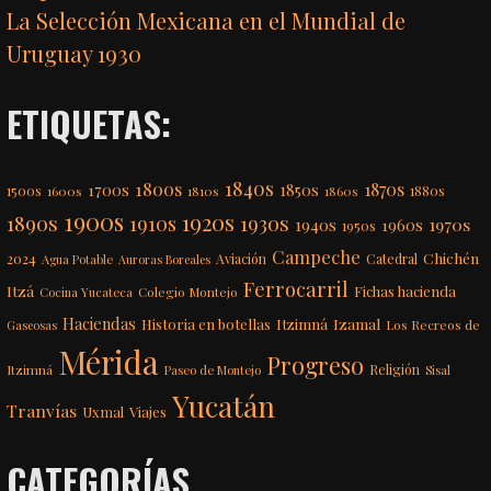
La Selección Mexicana en el Mundial de
Uruguay 1930
ETIQUETAS:
1840s
1800s
1870s
1850s
1700s
1500s
1600s
1810s
1860s
1880s
1900s
1920s
1890s
1910s
1930s
1970s
1940s
1960s
1950s
Campeche
Chichén
2024
Aviación
Catedral
Agua Potable
Auroras Boreales
Ferrocarril
Itzá
Fichas hacienda
Colegio Montejo
Cocina Yucateca
Haciendas
Itzimná
Izamal
Historia en botellas
Los Recreos de
Gaseosas
Mérida
Progreso
Itzimná
Religión
Paseo de Montejo
Sisal
Yucatán
Tranvías
Uxmal
Viajes
CATEGORÍAS