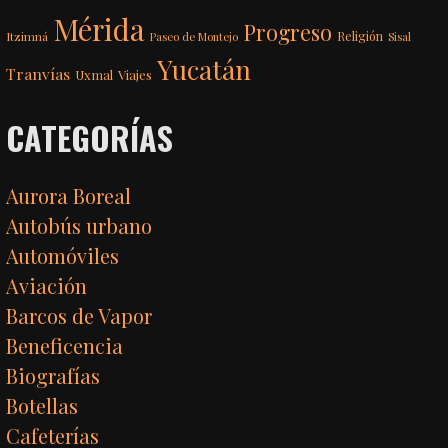
Mérida
Progreso
Itzimná
Religión
Paseo de Montejo
Sisal
Yucatán
Tranvías
Uxmal
Viajes
CATEGORÍAS
Aurora Boreal
Autobús urbano
Automóviles
Aviación
Barcos de Vapor
Beneficencia
Biografías
Botellas
Cafeterías