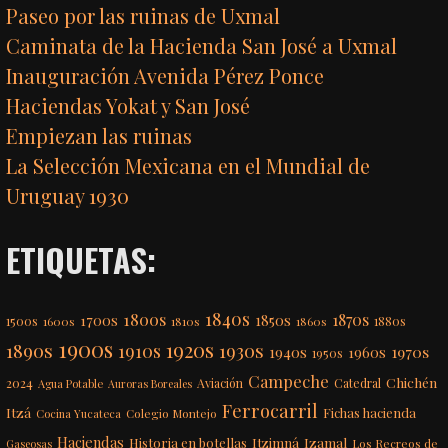
Paseo por las ruinas de Uxmal
Caminata de la Hacienda San José a Uxmal
Inauguración Avenida Pérez Ponce
Haciendas Yokat y San José
Empiezan las ruinas
La Selección Mexicana en el Mundial de
Uruguay 1930
ETIQUETAS:
1840s
1800s
1870s
1850s
1700s
1500s
1600s
1810s
1860s
1880s
1900s
1920s
1890s
1910s
1930s
1970s
1940s
1960s
1950s
Campeche
Chichén
2024
Aviación
Catedral
Agua Potable
Auroras Boreales
Ferrocarril
Itzá
Fichas hacienda
Colegio Montejo
Cocina Yucateca
Haciendas
Itzimná
Izamal
Historia en botellas
Los Recreos de
Gaseosas